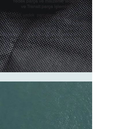
​Yedek parça ve malzeme tedariki
ve Transit parça işlemleri
​Transit yedek parçalarının ilgili gümrük
mevzuatına uygun olarak transit,
transit-aktarma, antrepo süreçlerini
takip edilmesi ve gemi teslimlerinin
yapılması, gemiden yurtdışı işlemlerinin
yapılması,