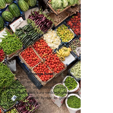
Kumanya İkmali
​ Kaptan veya armatör’ün talepleri
doğrultusunda taze sebze, meyve, et,
deniz mahsulleri, kuru ve donuk gıdaları
vs. lerin ekonomik fiyatlar ile gemilere
tesliminin sağlaması