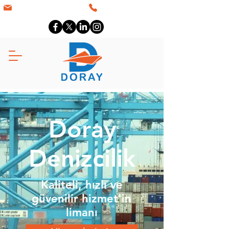
info@doray.com.tr
+90 216 766 57 77
Doray
Denizcilik
Kaliteli, hızlı ve
güvenilir hizmet'in
limanı