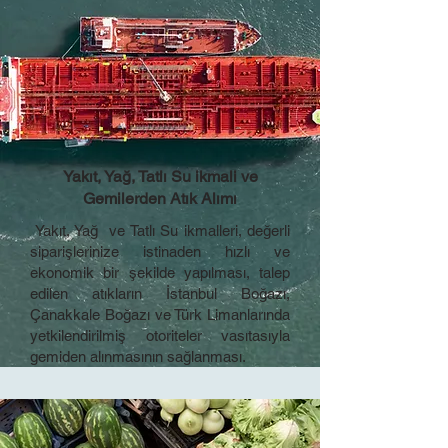
​​Yakıt, Yağ, Tatlı Su ikmali ve
Gemilerden Atık Alımı
​​​ Yakıt, Yağ ve Tatlı Su ikmalleri, değerli
siparişlerinize istinaden hızlı ve
ekonomik bir şekilde yapılması, talep
edilen atıkların İstanbul Boğazı,
Çanakkale Boğazı ve Türk Limanlarında
yetkilendirilmiş otoriteler vasıtasıyla
gemiden alınmasının sağlanması.